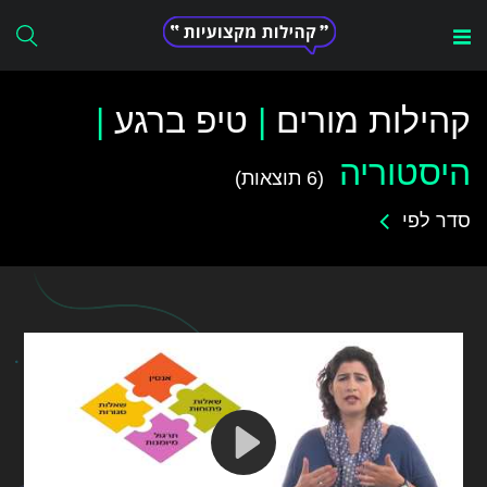
Search
for:
קהילות מורים
|
טיפ ברגע
|
היסטוריה
(6 תוצאות)
סדר לפי
הכול
א-ת
מה חדש
הכי נצפים